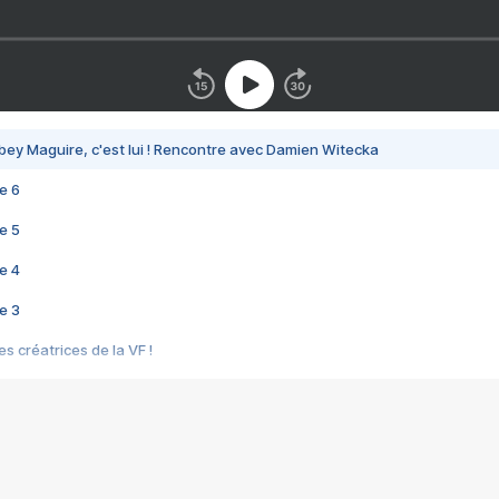
bey Maguire, c'est lui ! Rencontre avec Damien Witecka
e 6
e 5
e 4
e 3
s créatrices de la VF !
e 2
e 1
e Mektoub My Love arrive enfin ! Rencontre avec Shaïn Boumedine et Sal