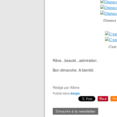
Oiseaux 
C'est
Rêve...beauté...admiration .
Bon dimanche. A bientôt.
Rédigé par
Albine
Publié dans
#expo
Re
S'inscrire à la newsletter