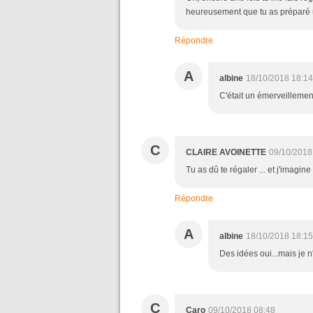
heureusement que tu as préparé u
Répondre
A
albine
18/10/2018 18:14
C'était un émerveillement
C
CLAIRE AVOINETTE
09/10/2018
Tu as dû te régaler ... et j'imagi
Répondre
A
albine
18/10/2018 18:15
Des idées oui...mais je 
C
Caro
09/10/2018 08:48