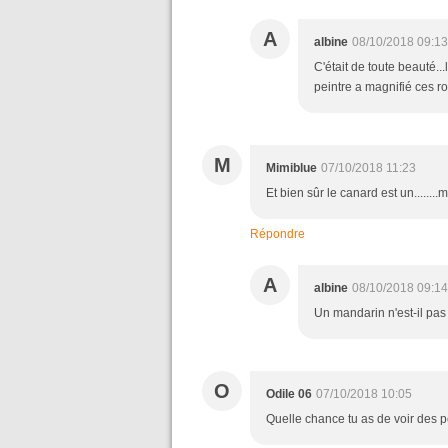
A
albine
08/10/2018 09:13
C'était de toute beauté..
peintre a magnifié ces r
M
Mimiblue
07/10/2018 11:23
Et bien sûr le canard est un........
Répondre
A
albine
08/10/2018 09:14
Un mandarin n'est-il pas 
O
Odile 06
07/10/2018 10:05
Quelle chance tu as de voir des p