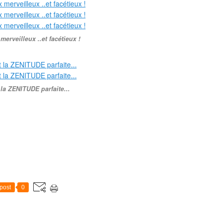
merveilleux ..et facétieux !
 la ZENITUDE parfaite...
post
0