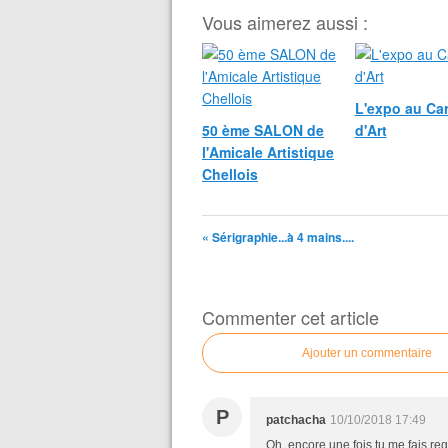
Vous aimerez aussi :
L'expo au Car
50 ème SALON de
d'Art
l'Amicale Artistique
Chellois
« Sérigraphie...à 4 mains....
Commenter cet article
Ajouter un commentaire
P
patchacha
10/10/2018 17:49
Oh, encore une fois tu me fais reg