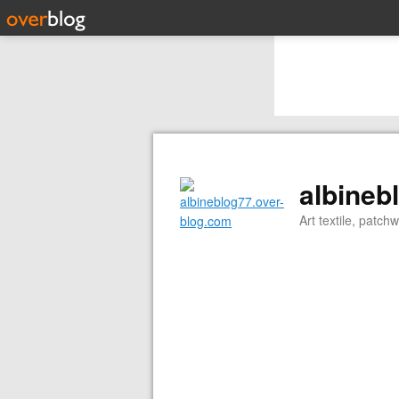
albineb
Art textile, patch