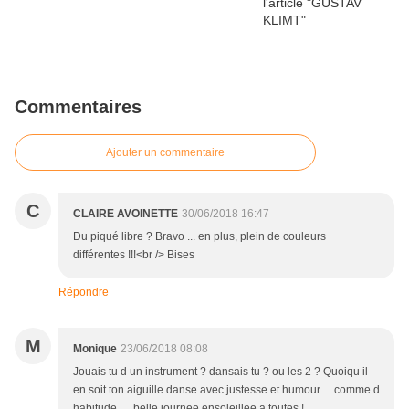
Commentaires
Ajouter un commentaire
C
CLAIRE AVOINETTE
30/06/2018 16:47
Du piqué libre ? Bravo ... en plus, plein de couleurs
différentes !!!<br /> Bises
Répondre
M
Monique
23/06/2018 08:08
Jouais tu d un instrument ? dansais tu ? ou les 2 ? Quoiqu il
en soit ton aiguille danse avec justesse et humour ... comme d
habitude .... belle journee ensoleillee a toutes !