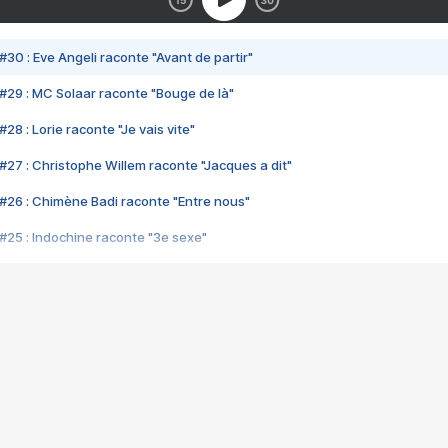
#30 : Eve Angeli raconte "Avant de partir"
#29 : MC Solaar raconte "Bouge de là"
28 : Lorie raconte "Je vais vite"
#27 : Christophe Willem raconte "Jacques a dit"
#26 : Chimène Badi raconte "Entre nous"
#25 : Indochine raconte "3e sexe"
#24 : Zaho raconte "C'est chelou"
#23 : Patrick Bruel raconte "Au café des délices"
#22 : Kyo raconte "Le chemin"
#21 : Nolwenn Leroy raconte "Cassé"
#20 : Patrick Hernandez raconte "Born to be alive"