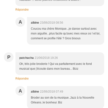
Répondre
A
albine
23/06/2018 08:56
Coucou ma chère Monique...je danse surtout avec
mon aiguille...plus facile qu'avec mes vieux os ! et toi,
comment se profile l'été ? Gros bisous
P
patchacha
21/06/2018 19:26
Oh, très jolie broderie ! Qui va parfaitement avec le fond
musical que j'écoute dans mon bureau... Bizz
Répondre
A
albine
22/06/2018 07:49
Broder au son de la musique..Jazz à la Nouvelle
Orleans..le bonheur. Biz