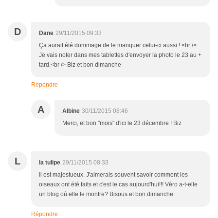
D
Dane
29/11/2015 09:33
Ça aurait été dommage de le manquer celui-ci aussi ! <br />
Je vais noter dans mes tablettes d'envoyer la photo le 23 au +
tard.<br /> Biz et bon dimanche
Répondre
A
Albine
30/11/2015 08:46
Merci, et bon "mois" d'ici le 23 décembre ! Biz
L
la tulipe
29/11/2015 08:33
Il est majestueux. J'aimerais souvent savoir comment les
oiseaux ont été faits et c'est le cas aujourd'hui!!! Véro a-t-elle
un blog où elle le montre? Bisous et bon dimanche.
Répondre