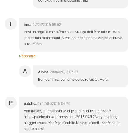
Oui expo très interessante . Biz
I
irma
17/04/2015 09:02
c'est un régal à voir même si en vrai ça doit être mieux. Mais
je suis loin maintenant. Merci pour ces photos Albine et bravo
aux artistes.
Répondre
A
Albine
20/04/2015 07:27
Bonjour Irma, contente de votre visite. Merci.
P
patchcath
17/04/2015 06:20
Admirative, je le suis<br /> et je te suis et te le dis<br />
https://patchcath.wordpress.com/2015/04/17/very-inspiring-
blogger-award/<br /> je n'oublie l'oiseau d'avril...<br /> belle
soirée alors!