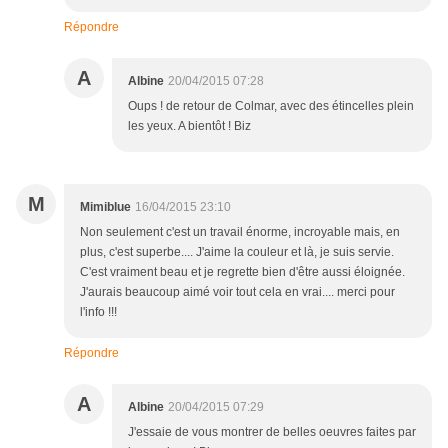
Répondre
A
Albine
20/04/2015 07:28
Oups ! de retour de Colmar, avec des étincelles plein
les yeux. A bientôt ! Biz
M
Mimiblue
16/04/2015 23:10
Non seulement c'est un travail énorme, incroyable mais, en
plus, c'est superbe.... J'aime la couleur et là, je suis servie.
C'est vraiment beau et je regrette bien d'être aussi éloignée.
J'aurais beaucoup aimé voir tout cela en vrai.... merci pour
l'info !!!
Répondre
A
Albine
20/04/2015 07:29
J'essaie de vous montrer de belles oeuvres faites par