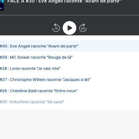
FACE A #30 : Eve Angeli raconte "Avant de partir"
#30 : Eve Angeli raconte "Avant de partir"
#29 : MC Solaar raconte "Bouge de là"
28 : Lorie raconte "Je vais vite"
#27 : Christophe Willem raconte "Jacques a dit"
#26 : Chimène Badi raconte "Entre nous"
#25 : Indochine raconte "3e sexe"
#24 : Zaho raconte "C'est chelou"
#23 : Patrick Bruel raconte "Au café des délices"
#22 : Kyo raconte "Le chemin"