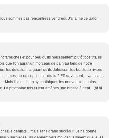
2
us sommes pas rencontrées vendredi. J'ai aimé ce Salon .
 farouches et pour peu qu'ils nous sentent plutôt positifs, ils
fois que l'on aurait un morceau de pain au fond de notre
les détestent, arguant qu'ils détruisent les bords de rivière
ême temps, six ou sept petits, dis-tu ? Effectivement, il vaut sans
.... Mais ils sont bien sympathiques tes nouveaux copains...
. La prochaine fois tu leur amènes une brosse à dent... (hi hi
1
chez le dentiste... mais sans grand succès !!! Je ne donne
aux sauvages , ils viennent vers moi car ils savent que je les