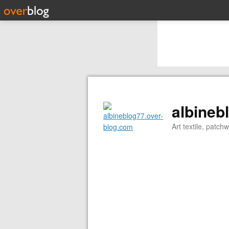
albineb
Art textile, patch