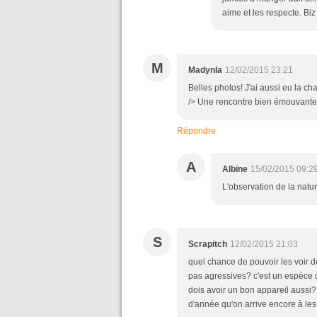
aime et les respecte. Biz
M
Madynla
12/02/2015 23:21
Belles photos! J'ai aussi eu la ch
/> Une rencontre bien émouvante!<
Répondre
A
Albine
15/02/2015 09:2
L'observation de la natu
S
Scrapitch
12/02/2015 21:03
quel chance de pouvoir les voir d
pas agressives? c'est un espèce de
dois avoir un bon appareil aussi?
d'année qu'on arrive encore à les