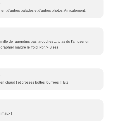
4
ement d'autres balades et d'autres photos. Amicalement.
 Famille de ragondins pas farouches ... tu as dû t'amuser un
graphier malgré le froid !<br /> Bises
3
n chaud ! et grosses bottes fourrées !!! Biz
nimaux !