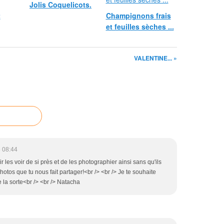
Jolis Coquelicots.
t
Champignons frais
et feuilles sèches ...
VALENTINE... »
 08:44
 les voir de si près et de les photographier ainsi sans qu'ils
hotos que tu nous fait partager!<br /> <br /> Je te souhaite
 la sorte<br /> <br /> Natacha