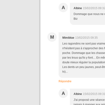
A
Albine
15/02/2015 09:3
Dommage que nous ne no
Biz
M
Mimiblue
13/02/2015 09:35
Les ragondins ne sont pas vraiment
n'hésitent pas à s'approcher des 
poche. Dommage que les chasseurs 
par les trous qu'ils y font.... En m
doute mieux réguler la population
Les dents un peu jaunes, peut-être
hi)...
Répondre
A
Albine
15/02/2015 09:3
J'ai proposé une séance 
jamais à manger aux anim