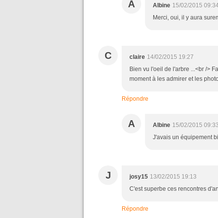
A
Albine
15/02/2015 09:3
Merci, oui, il y aura sur
C
claire
14/02/2015 19:27
Bien vu l'oeil de l'arbre ...<br />
moment à les admirer et les photo
Répondre
A
Albine
15/02/2015 09:3
J'avais un équipement bie
J
josy15
13/02/2015 19:13
C'est superbe ces rencontres d'a
Répondre