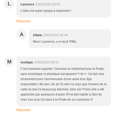
L
Laurence
23/02/2015 08:56
L'idée est super sympa à reprendre !
Répondre
A
Albine
24/02/2015 06:49
Merci Laurence, y-a+qu'à !!!!Biz
M
monique
23/02/2015 08:54
C'est vraiment superbe ! l'envoies tu réellement par la Poste,
sans enveloppe ni plastique transparent ?<br /> J'ai fait cela
récemment pour l'anniversaire d'une amie d'un âge
respectable ( 80 ans ! ah ah !!!) elle n'a reçu que l'envers de la
carte et cela l'a beaucoup étonnée, bien sûr !!! bon elle a été
appréciée par quelqu'un d'autre !!!!! et elle habite à 3km de
chez moi et je l'ai mies à la Poste de sa commune !!!
Répondre