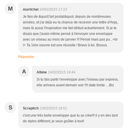
M
martichat
24/02/2015 17:23
Je fais de &quot;l'art postal&quot; depuis de nombreuses
années, et j'ai déjà eu la chance de recevoir une lettre d'Anja,
mais là aussi l'inspiration me fait défaut actuellement. Si je te
disais que j'avais même pensé à t'envoyer une enveloppe
avec un oiseau au mois de janvier !!! Pensé mais pas pu...<br
/> Ta 1ère oeuvre est une réussite ! Bravo à toi. Bisous.
Répondre
A
Albine
24/02/2015 18:44
Si tu fais partir l'enveloppe avec l'oiseau par express,
elle arrivera avant demain soir !!!! date limite ....Biz
S
Scrapitch
23/02/2015 18:51
c'est une très belle enveloppe que tu as crée!!! il y en des tant
de styles différent; je veux goûter à tout!