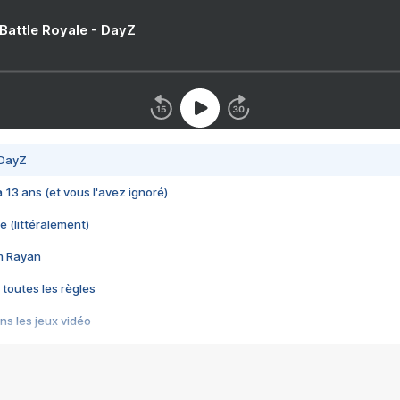
 Battle Royale - DayZ
 DayZ
 a 13 ans (et vous l'avez ignoré)
e (littéralement)
im Rayan
 toutes les règles
s les jeux vidéo
us choquant de Rockstar ? - Le scandale BULLY
e plus moche de Steam