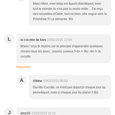
Merci Mimi, over-blog est &quot;vilain&quot; avec
tout le monde, tu n'es pas la seule visée... J'ai reçu
des nouvelles d'Odile, tout va bien, elle vogue vers la
Polynésie !!! La veinarde. Biz
L
la cocotte de kiev
23/02/2015 13:04
Bravo ! et je te rejoins sur le principe d'apprendre quelques
choses tous les jours , soyons curieux !!<br /> Biz <br /> la
cocotte
Répondre
A
Albine
24/02/2015 06:50
Oui Ma Cocotte, ce n'est pas &quot;à chaque jour sa
peine&quot; mais à chaque jour du plaisir !! Biz
J
josy15
23/02/2015 11:25